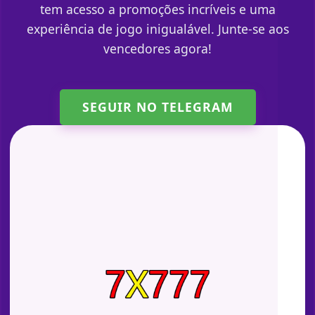
tem acesso a promoções incríveis e uma
experiência de jogo inigualável. Junte-se aos
vencedores agora!
SEGUIR NO TELEGRAM