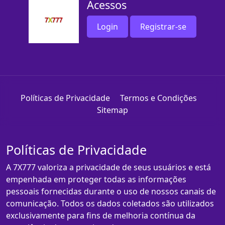
Acessos
Login
Registrar-se
Políticas de Privacidade
Termos e Condições
Sitemap
Políticas de Privacidade
A 7X777 valoriza a privacidade de seus usuários e está
empenhada em proteger todas as informações
pessoais fornecidas durante o uso de nossos canais de
comunicação. Todos os dados coletados são utilizados
exclusivamente para fins de melhoria contínua da