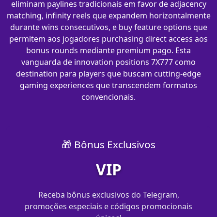
eliminam paylines tradicionais em favor de adjacency
matching, infinity reels que expandem horizontalmente
durante wins consecutivos, e buy feature options que
permitem aos jogadores purchasing direct access aos
bonus rounds mediante premium pago. Esta
vanguarda de innovation positions 7X777 como
destination para players que buscam cutting-edge
gaming experiences que transcendem formatos
convencionais.
🎁 Bônus Exclusivos
VIP
Receba bônus exclusivos do Telegram,
promoções especiais e códigos promocionais