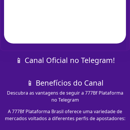
📱 Canal Oficial no Telegram!
📱 Benefícios do Canal
Descubra as vantagens de seguir a 777Bf Plataforma
no Telegram
A 777Bf Plataforma Brasil oferece uma variedade de
mercados voltados a diferentes perfis de apostadores: