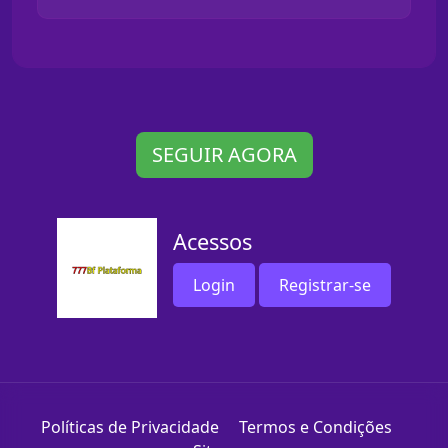
SEGUIR AGORA
Acessos
Login
Registrar-se
Políticas de Privacidade
Termos e Condições