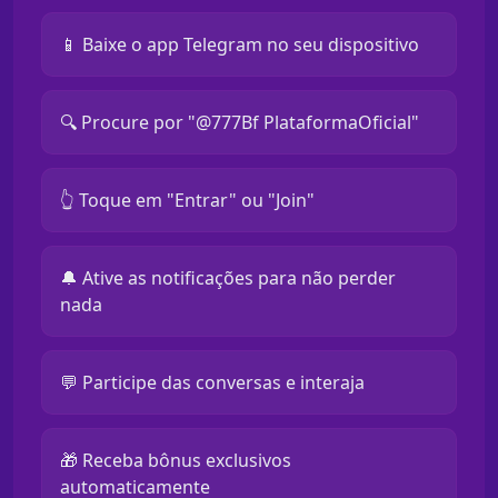
📱 Baixe o app Telegram no seu dispositivo
🔍 Procure por "@777Bf PlataformaOficial"
👆 Toque em "Entrar" ou "Join"
🔔 Ative as notificações para não perder
nada
💬 Participe das conversas e interaja
🎁 Receba bônus exclusivos
automaticamente